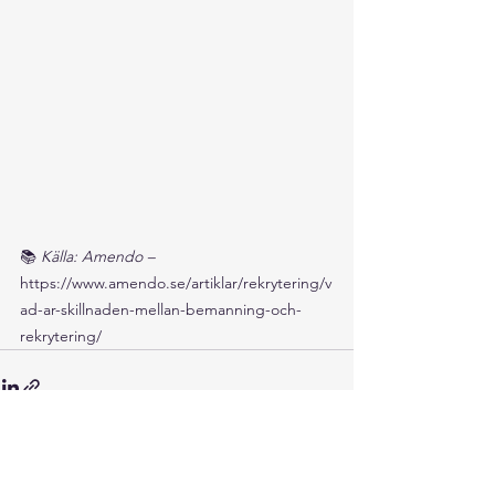
📚 
Källa: Amendo – 
https://www.amendo.se/artiklar/rekrytering/v
ad-ar-skillnaden-mellan-bemanning-och-
rekrytering/
Visa alla
Senaste inlägg